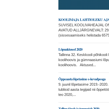
KOOLIMAJA LAHTIOLEKU AJ
SUVISEL KOOLIVAHEAJAL O
AVATUD ALLJÄRGNEVALT: 29.06
(sissesaamiseks helistada 6579
Lõpuaktused 2020
Tallinna 32. Keskkooli põhikooli 
koolihoovis ja gümnaasiumi lõpua
koolihoovis. Aktused...
Õppeaasta lõpetasime e-kevadpeoga
9. juunil lõpetasime 2019.-2020
tublisid aasta tegijaid nii õppe
teo 2020,...
Tallinn tänab ja tunnustab 2020