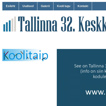
Esileht
Uudised
Galerii
Kooli lugu
Kontakt