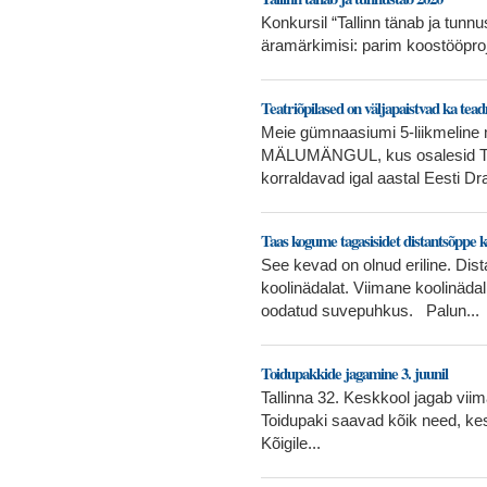
Konkursil “Tallinn tänab ja tunn
äramärkimisi: parim koostööproj
Teatriõpilased on väljapaistvad ka tead
Meie gümnaasiumi 5-liikmeline
MÄLUMÄNGUL, kus osalesid Tall
korraldavad igal aastal Eesti Dr
Taas kogume tagasisidet distantsõppe 
See kevad on olnud eriline. Di
koolinädalat. Viimane koolinäda
oodatud suvepuhkus. Palun...
Toidupakkide jagamine 3. juunil
Tallinna 32. Keskkool jagab viim
Toidupaki saavad kõik need, kes
Kõigile...